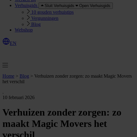
Verhuisgids
Sluit Verhuisgids
Open Verhuisgids
10 gouden verhuistips
Vergunningen
Blog
Webshop
EN
O
e
r
e
a
a
n
v
r
a
g
e
n
f
f
t
Home
>
Blog
>
Verhuizen zonder zorgen: zo maakt Magic Movers
het verschil
.
10 februari 2026
Verhuizen zonder zorgen: zo
maakt Magic Movers het
verschil