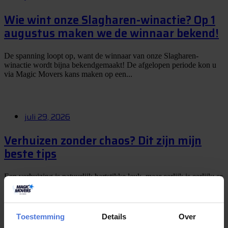
Wie wint onze Slagharen-winactie? Op 1
augustus maken we de winnaar bekend!
De spanning loopt op, want de winnaar van onze Slagharen-
winactie wordt bijna bekendgemaakt! De afgelopen periode kon u
via Magic Movers kans maken op een...
juli 29, 2026
Verhuizen zonder chaos? Dit zijn mijn
beste tips
Een verhuizing is natuurlijk hartstikke leuk, maar eerlijk is eerlijk: er
komt vaak meer bij kijken dan je vooraf denkt. Dozen inpakken,
meubels uit elkaar...
Toestemming
Details
Over