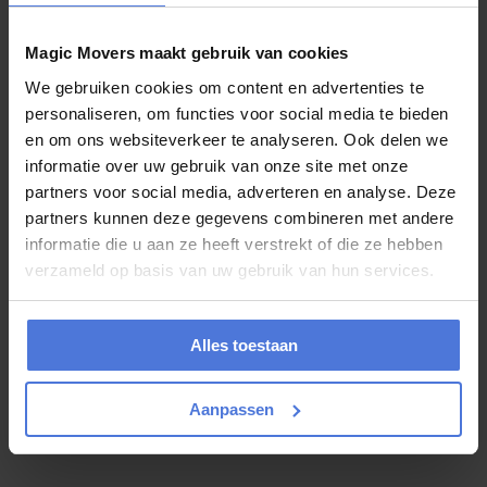
juli 27, 2026
Magic Movers maakt gebruik van cookies
Boek uw verhuizing in juli en maak kans
We gebruiken cookies om content en advertenties te
op een weekje Slagharen
personaliseren, om functies voor social media te bieden
en om ons websiteverkeer te analyseren. Ook delen we
Verhuizen is vaak een bijzonder moment. U krijgt de sleutel van een
informatie over uw gebruik van onze site met onze
nieuwe woning, begint aan een nieuwe periode of verhuist naar een
plek waar...
partners voor social media, adverteren en analyse. Deze
partners kunnen deze gegevens combineren met andere
informatie die u aan ze heeft verstrekt of die ze hebben
verzameld op basis van uw gebruik van hun services.
juli 24, 2026
Gaat u deze zomer verhuizen? Kies dan
Alles toestaan
voor Magic Movers!
Heeft u deze zomer een verhuizing op de planning staan maar weet
Aanpassen
u niet waar u moet beginnen? Wij van Magic Movers kunnen u
hierbij...