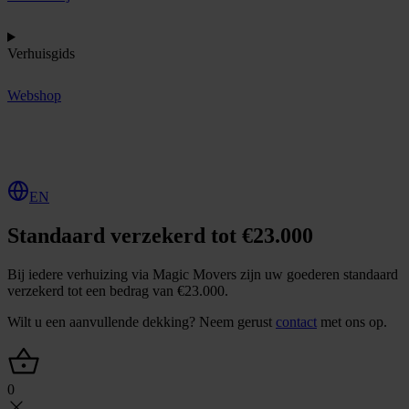
Verhuisgids
Webshop
O
f
f
e
r
t
e
a
a
n
v
r
a
g
e
n
EN
Standaard verzekerd tot €23.000
Bij iedere verhuizing via Magic Movers zijn uw goederen standaard
verzekerd tot een bedrag van €23.000.
Wilt u een aanvullende dekking? Neem gerust
contact
met ons op.
0