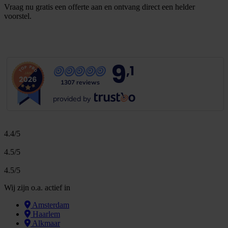
Vraag nu gratis een offerte aan en ontvang direct een helder
voorstel.
G
r
a
t
i
s
o
f
f
e
r
t
e
b
i
n
n
e
n
1
m
i
n
u
u
t
9
,1
1307 reviews
provided by
4.4/5
4.5/5
4.5/5
Wij zijn o.a. actief in
Amsterdam
Haarlem
Alkmaar