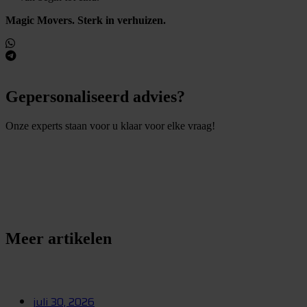
Magic Movers. Sterk in verhuizen.
Gepersonaliseerd advies?
Onze experts staan voor u klaar voor elke vraag!
S
t
e
l
e
e
n
v
r
a
a
g
Meer artikelen
juli 30, 2026