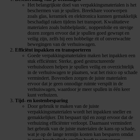
Het belangrijkste doel van verpakkingsmaterialen is het
beschermen van je spullen. Breekbare voorwerpen
zoals glas, keramiek en elektronica kunnen gemakkelijk
beschadigd raken tijdens het transport. Kwalitatieve
materialen zoals bubbelplastic, noppenfolie en stevige
dozen zorgen ervoor dat je spullen goed gewrapt en
veilig zijn, zelfs bij een hobbelige rit of onverwachte
bewegingen van de verhuiswagen.
Efficiënt inpakken en transporteren
Goede verpakkingsmaterialen maken het inpakken een
stuk efficiënter. Sterke, goed gestructureerde
verhuisdozen helpen je spullen veilig en overzichtelijk
in de verhuiswagen te plaatsen, wat het risico op schade
vermindert. Bovendien zorgen de juiste materialen
ervoor dat je geen onnodige ruimte verspilt in de
verhuiswagen, waardoor je meer spullen in één keer
kunt verhuizen.
Tijd- en kostenbesparing
Door gebruik te maken van de juiste
verpakkingsmaterialen wordt het inpakken sneller en
gemakkelijker. Dit bespaart tijd en zorgt ervoor dat de
verhuizing efficiënter verloopt. Daarnaast vermindert
het gebruik van de juiste materialen de kans op schade,
wat je op de lange termijn kosten kan besparen omdat
je geen beschadigde spullen hoeft te vervangen.