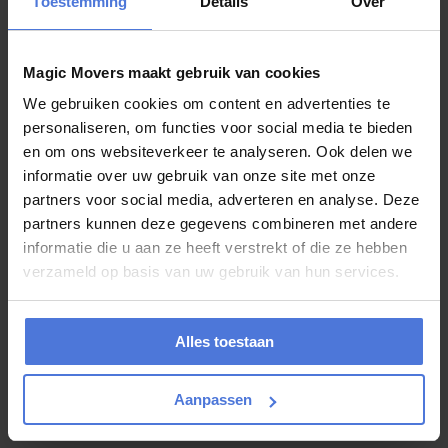
Toestemming
Details
Over
juli 30, 2026
Magic Movers maakt gebruik van cookies
Wie wint onze Slagharen-winactie? Op 1
We gebruiken cookies om content en advertenties te
augustus maken we de winnaar bekend!
personaliseren, om functies voor social media te bieden
en om ons websiteverkeer te analyseren. Ook delen we
De spanning loopt op, want de winnaar van onze Slagharen-
winactie wordt bijna bekendgemaakt! De afgelopen periode kon u
informatie over uw gebruik van onze site met onze
via Magic Movers kans maken op een...
partners voor social media, adverteren en analyse. Deze
partners kunnen deze gegevens combineren met andere
informatie die u aan ze heeft verstrekt of die ze hebben
verzameld op basis van uw gebruik van hun services.
juli 29, 2026
Verhuizen zonder chaos? Dit zijn mijn
beste tips
Alles toestaan
Een verhuizing is natuurlijk hartstikke leuk, maar eerlijk is eerlijk: er
Aanpassen
komt vaak meer bij kijken dan je vooraf denkt. Dozen inpakken,
meubels uit elkaar...