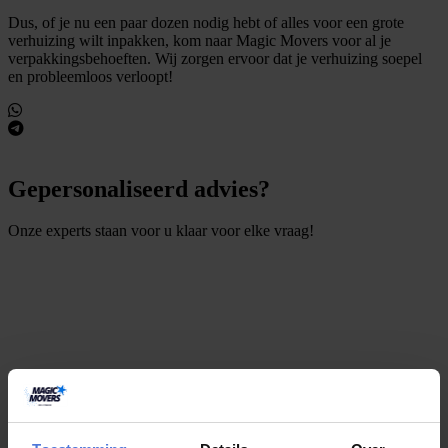
Dus, of je nu een paar dozen nodig hebt of alles voor een grote
verhuizing wilt inpakken, kom naar Magic Movers voor al je
verpakkingsbehoeften. Wij zorgen ervoor dat je verhuizing soepel
en probleemloos verloopt!
Gepersonaliseerd advies?
Onze experts staan voor u klaar voor elke vraag!
S
t
e
l
e
e
n
v
r
a
a
g
Meer artikelen