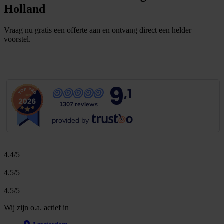
Holland
Vraag nu gratis een offerte aan en ontvang direct een helder
voorstel.
G
r
a
t
i
s
o
f
f
e
r
t
e
b
i
n
n
e
n
1
m
i
n
u
u
t
9
,1
1307 reviews
provided by
4.4/5
4.5/5
4.5/5
Wij zijn o.a. actief in