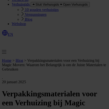
Verhuisgids
Sluit Verhuisgids
Open Verhuisgids
10 gouden verhuistips
Vergunningen
Blog
Webshop
EN
O
e
r
e
a
a
n
v
r
a
g
e
n
f
f
t
Home
>
Blog
>
Verpakkingsmaterialen voor een Verhuizing bij
Magic Movers: Waarom het Belangrijk is om de Juiste Materialen te
Gebruiken
.
20 januari 2025
Verpakkingsmaterialen voor
een Verhuizing bij Magic