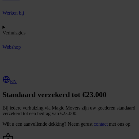
Werken bij
Verhuisgids
Webshop
O
f
f
e
r
t
e
a
a
n
v
r
a
g
e
n
EN
Standaard verzekerd tot €23.000
Bij iedere verhuizing via Magic Movers zijn uw goederen standaard
verzekerd tot een bedrag van €23.000.
Wilt u een aanvullende dekking? Neem gerust
contact
met ons op.