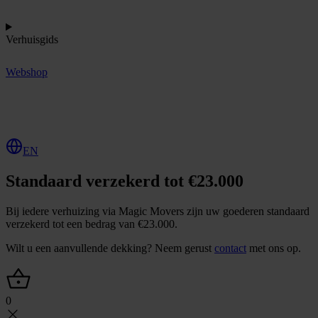
Verhuisgids
Webshop
O
f
f
e
r
t
e
a
a
n
v
r
a
g
e
n
EN
Standaard verzekerd tot €23.000
Bij iedere verhuizing via Magic Movers zijn uw goederen standaard
verzekerd tot een bedrag van €23.000.
Wilt u een aanvullende dekking? Neem gerust
contact
met ons op.
0