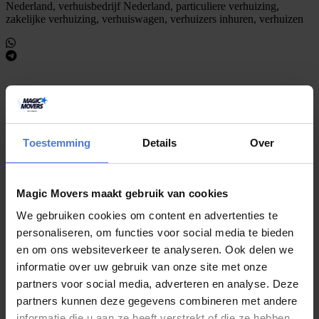
Nederland, verhuisbedrijf Nederland, particuliere verhuizing,
zakelijke verhuizing, verhuiswagen, verhuizers inhuren, verhuizen
Gepersonaliseerd advies?
Onze experts staan voor u klaar voor elke vraag!
Toestemming
Details
Over
Magic Movers maakt gebruik van cookies
S
t
e
l
e
e
n
v
r
a
a
g
We gebruiken cookies om content en advertenties te
personaliseren, om functies voor social media te bieden
Meer artikelen
en om ons websiteverkeer te analyseren. Ook delen we
informatie over uw gebruik van onze site met onze
partners voor social media, adverteren en analyse. Deze
partners kunnen deze gegevens combineren met andere
juli 30, 2026
informatie die u aan ze heeft verstrekt of die ze hebben