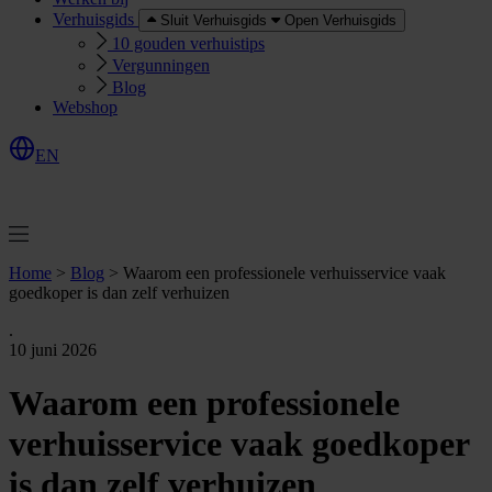
Verhuisgids
Sluit Verhuisgids
Open Verhuisgids
10 gouden verhuistips
Vergunningen
Blog
Webshop
EN
O
e
r
e
a
a
n
v
r
a
g
e
n
f
f
t
Home
>
Blog
>
Waarom een professionele verhuisservice vaak
goedkoper is dan zelf verhuizen
.
10 juni 2026
Waarom een professionele
verhuisservice vaak goedkoper
is dan zelf verhuizen