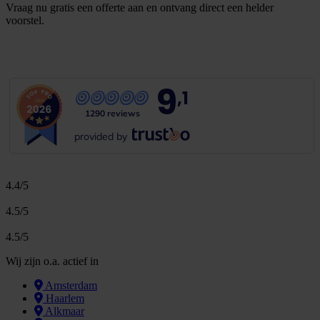
Vraag nu gratis een offerte aan en ontvang direct een helder
voorstel.
G
r
a
t
i
s
o
f
f
e
r
t
e
b
i
n
n
e
n
1
m
i
n
u
u
t
9
,1
1290 reviews
provided by
4.4/5
4.5/5
4.5/5
Wij zijn o.a. actief in
Amsterdam
Haarlem
Alkmaar