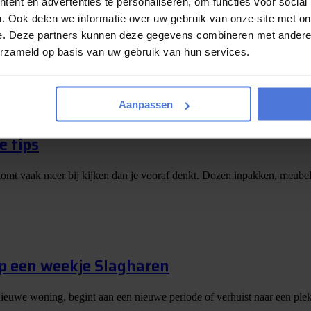
ent en advertenties te personaliseren, om functies voor social
augustus maken we de winnaar bekend!
. Ook delen we informatie over uw gebruik van onze site met on
e. Deze partners kunnen deze gegevens combineren met andere i
erzameld op basis van uw gebruik van hun services.
 wordt bijna bekendgemaakt! De afgelopen periode kon u via Magic Mo
Aanpassen
e tips
er komt vaak meer bij kijken dan je vooraf denkt. Dozen inpakken, meubels
op een weekje Slagharen
nieuwe woning, begint aan een nieuwe periode of verhuist naar een plek