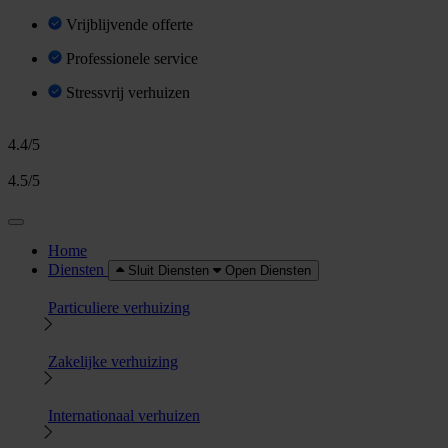
Vrijblijvende offerte
Professionele service
Stressvrij verhuizen
4.4/5
4.5/5
Home
Diensten
Sluit Diensten
Open Diensten
Particuliere verhuizing
Zakelijke verhuizing
Internationaal verhuizen