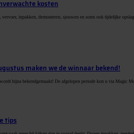
onverwachte kosten
, vervoer, inpakken, demonteren, sjouwen en soms ook tijdelijke opslag
augustus maken we de winnaar bekend!
 wordt bijna bekendgemaakt! De afgelopen periode kon u via Magic Mo
e tips
er komt vaak meer bij kijken dan je vooraf denkt. Dozen inpakken, meubels