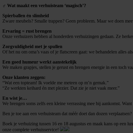
‍♂️
Wat maakt een verhuisteam ‘magisch’?
Spierballen én slimheid
Zware meubels? Smalle trappen? Geen probleem. Maar we doen meer d
Ervaring = rust brengen
Onze verhuizers hebben al honderden verhuizingen gedaan. Ze herken
Zorgvuldigheid met je spullen
Of het nu om oma’s vaas of je flatscreen gaat: we behandelen alles also
Een goed humeur werkt aanstekelijk
We maken grapjes, stellen je gerust en brengen energie in een toch v
Onze klanten zeggen:
“Wat een topteam! Ik voelde me meteen op m’n gemak.”
“Ze werkten keihard én met plezier. Dat zie je niet vaak meer.”
En wist je…
We brengen soms zelfs een kleine verrassing mee bij aankomst. Want e
Ben je toe aan een verhuisteam dat méér doet dan dozen verplaatsen?
Boek je verhuizing tussen 16 en 18 augustus en maak kans op een l
onze complete verhuisservice!