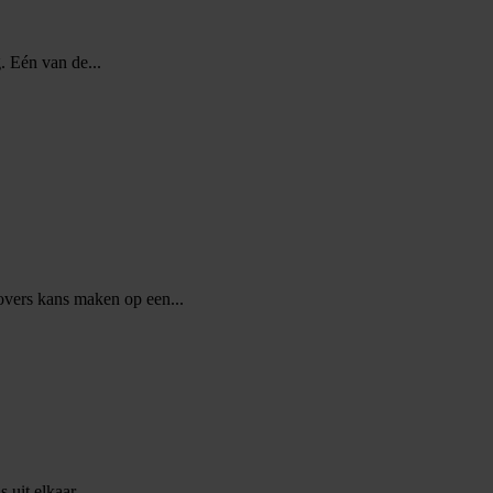
. Eén van de...
vers kans maken op een...
 uit elkaar...