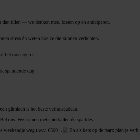
an tillen — we denken mee, lossen op en anticiperen.
nen stress én weten hoe ze die kunnen verlichten.
f het ons eigen is.
aak spannende dag.
en glimlach is het beste verhuiscadeau.
 Bel ons. We komen met spierballen én sparkles.
uxe weekendje weg t.w.v. €500+.
En als kers op de taart: plan je ver