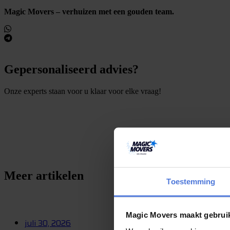
Magic Movers – verhuizen met een gouden team.
Gepersonaliseerd advies?
Onze experts staan voor u klaar voor elke vraag!
S
t
e
l
e
e
n
v
r
a
a
g
Meer artikelen
Toestemming
Magic Movers maakt gebrui
juli 30, 2026