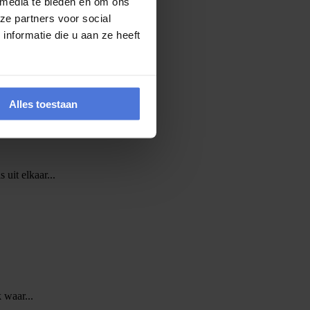
 media te bieden en om ons
ze partners voor social
nformatie die u aan ze heeft
vers kans maken op een...
Alles toestaan
 uit elkaar...
 waar...