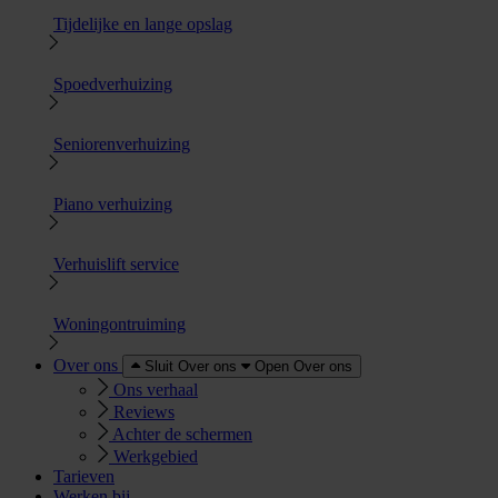
Tijdelijke en lange opslag
Spoedverhuizing
Seniorenverhuizing
Piano verhuizing
Verhuislift service
Woningontruiming
Over ons
Sluit Over ons
Open Over ons
Ons verhaal
Reviews
Achter de schermen
Werkgebied
Tarieven
Werken bij