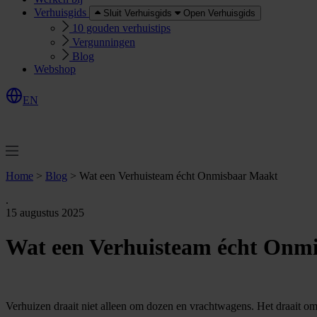
Verhuisgids
Sluit Verhuisgids
Open Verhuisgids
10 gouden verhuistips
Vergunningen
Blog
Webshop
EN
O
e
r
e
a
a
n
v
r
a
g
e
n
f
f
t
Home
>
Blog
>
Wat een Verhuisteam écht Onmisbaar Maakt
.
15 augustus 2025
Wat een Verhuisteam écht Onm
Verhuizen draait niet alleen om dozen en vrachtwagens. Het draait om