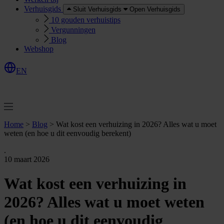
Verhuisgids
Sluit Verhuisgids
Open Verhuisgids
10 gouden verhuistips
Vergunningen
Blog
Webshop
EN
O
e
r
e
a
a
n
v
r
a
g
e
n
f
f
t
Home
>
Blog
>
Wat kost een verhuizing in 2026? Alles wat u moet
weten (en hoe u dit eenvoudig berekent)
.
10 maart 2026
Wat kost een verhuizing in
2026? Alles wat u moet weten
(en hoe u dit eenvoudig