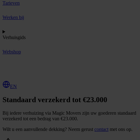
Tarieven
Werken bij
Verhuisgids
Webshop
O
f
f
e
r
t
e
a
a
n
v
r
a
g
e
n
EN
Standaard verzekerd tot €23.000
Bij iedere verhuizing via Magic Movers zijn uw goederen standaard
verzekerd tot een bedrag van €23.000.
Wilt u een aanvullende dekking? Neem gerust
contact
met ons op.