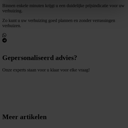
Binnen enkele minuten krijgt u een duidelijke prijsindicatie voor uw
verhuizing.
Zo kunt u uw verhuizing goed plannen en zonder verrassingen
verhuizen.
Gepersonaliseerd advies?
Onze experts staan voor u klaar voor elke vraag!
S
t
e
l
e
e
n
v
r
a
a
g
Meer artikelen