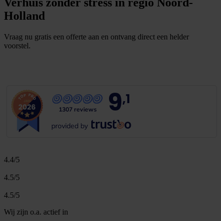
Verhuis zonder stress in regio Noord-
Holland
Vraag nu gratis een offerte aan en ontvang direct een helder
voorstel.
G
r
a
t
i
s
o
f
f
e
r
t
e
b
i
n
n
e
n
1
m
i
n
u
u
t
9
,1
1307 reviews
provided by
4.4/5
4.5/5
4.5/5
Wij zijn o.a. actief in