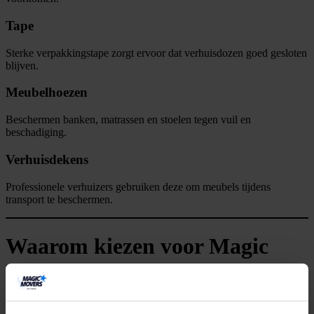
Tape
Sterke verpakkingstape zorgt ervoor dat verhuisdozen goed gesloten
blijven.
Meubelhoezen
Beschermen banken, matrassen en stoelen tegen vuil en
beschadiging.
Verhuisdekens
Professionele verhuizers gebruiken deze om meubels tijdens
transport te beschermen.
Waarom kiezen voor Magic
Movers?
Magic Movers
, opgericht in
2017
, helpt dagelijks particulieren en