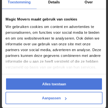
bedrijven met professionele verhuizingen.
Toestemming
Details
Over
Klanten kiezen voor Magic Movers vanwege:
✔ Betrouwbare verhuizers
Magic Movers maakt gebruik van cookies
✔ Professionele aanpak
We gebruiken cookies om content en advertenties te
✔ Veilige verhuizing van meubels
✔ Verzekering van goederen tot €23.000
personaliseren, om functies voor social media te bieden
✔ Transparante kostenberekening
en om ons websiteverkeer te analyseren. Ook delen we
informatie over uw gebruik van onze site met onze
Dankzij ervaring en een efficiënte werkwijze wordt elke verhuizing
zorgvuldig uitgevoerd.
partners voor social media, adverteren en analyse. Deze
partners kunnen deze gegevens combineren met andere
informatie die u aan ze heeft verstrekt of die ze hebben
Bereken eenvoudig uw
verzameld op basis van uw gebruik van hun services.
verhuizing
Alles toestaan
Wilt u weten
wat uw verhuizing gaat kosten in 2026
?
Gebruik dan eenvoudig de online tool van Magic Movers:
Aanpassen
👉
https://magicmovers.nl/verhuis-prijs-calculator/