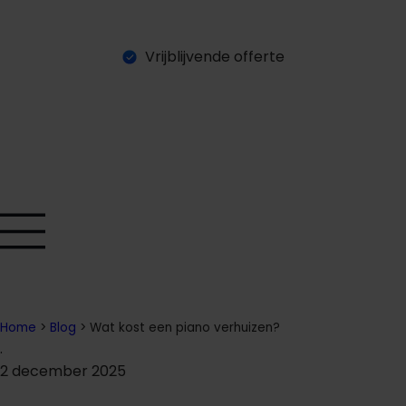
Vrijblijvende offerte
O
a
a
n
a
g
n
e
e
v
e
t
f
f
r
r
Home
>
Blog
>
Wat kost een piano verhuizen?
.
2 december 2025