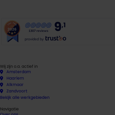
G
r
a
t
i
s
o
f
f
e
r
t
e
b
i
n
n
e
n
1
m
i
n
u
u
t
9
,1
1307 reviews
provided by
Wij zijn o.a. actief in
Amsterdam
Haarlem
Alkmaar
Zandvoort
Bekijk alle werkgebieden
Navigatie
Over ons