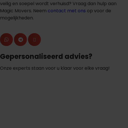
veilig en soepel wordt verhuisd? Vraag dan hulp aan
Magic Movers. Neem
contact met ons
op voor de
mogelijkheden.
Gepersonaliseerd advies?
Onze experts staan voor u klaar voor elke vraag!
S
t
e
l
e
e
n
v
r
a
a
g