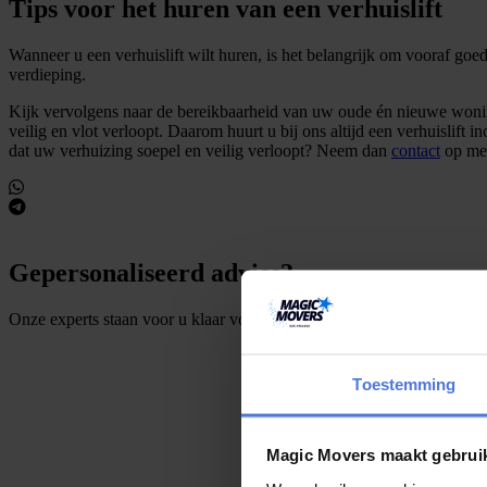
Tips voor het huren van een verhuislift
Wanneer u een verhuislift wilt huren, is het belangrijk om vooraf goe
verdieping.
Kijk vervolgens naar de bereikbaarheid van uw oude én nieuwe woning,
veilig en vlot verloopt. Daarom huurt u bij ons altijd een verhuislift 
dat uw verhuizing soepel en veilig verloopt? Neem dan
contact
op me
Gepersonaliseerd advies?
Onze experts staan voor u klaar voor elke vraag!
Toestemming
S
t
e
l
e
e
n
v
r
a
a
g
Magic Movers maakt gebrui