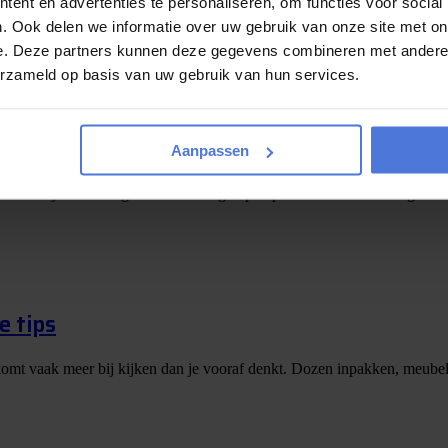
ent en advertenties te personaliseren, om functies voor social
. Ook delen we informatie over uw gebruik van onze site met on
e. Deze partners kunnen deze gegevens combineren met andere i
erzameld op basis van uw gebruik van hun services.
augustus maken we de winnaar bekend!
Aanpassen
 wordt bijna bekendgemaakt! De afgelopen periode kon u via Magic Mo
e tips
er komt vaak meer bij kijken dan je vooraf denkt. Dozen inpakken, meubels