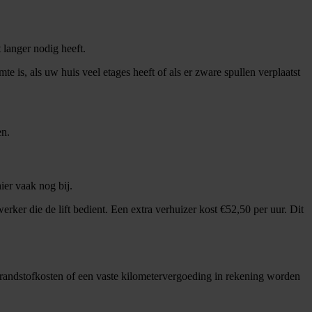
t langer nodig heeft.
e is, als uw huis veel etages heeft of als er zware spullen verplaatst
en.
ier vaak nog bij.
erker die de lift bedient. Een extra verhuizer kost €52,50 per uur. Dit
 brandstofkosten of een vaste kilometervergoeding in rekening worden