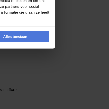
 media te bieden en om ons
ze partners voor social
nformatie die u aan ze heeft
Alles toestaan
vers kans maken op een...
 uit elkaar...