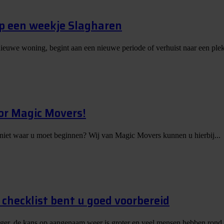
op een weekje Slagharen
nieuwe woning, begint aan een nieuwe periode of verhuist naar een plek
or Magic Movers!
 niet waar u moet beginnen? Wij van Magic Movers kunnen u hierbij...
checklist bent u goed voorbereid
nger, de kans op aangenaam weer is groter en veel mensen hebben rond.