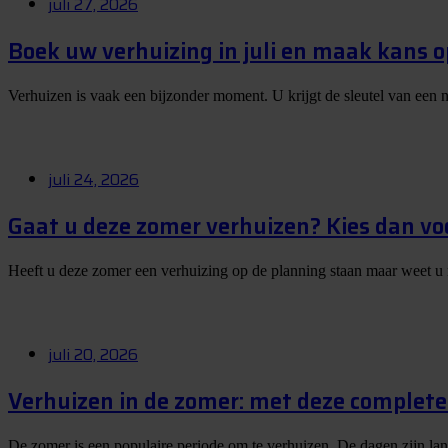
juli 27, 2026
Boek uw verhuizing in juli en maak kans 
Verhuizen is vaak een bijzonder moment. U krijgt de sleutel van een 
juli 24, 2026
Gaat u deze zomer verhuizen? Kies dan vo
Heeft u deze zomer een verhuizing op de planning staan maar weet u
juli 20, 2026
Verhuizen in de zomer: met deze complete 
De zomer is een populaire periode om te verhuizen. De dagen zijn la