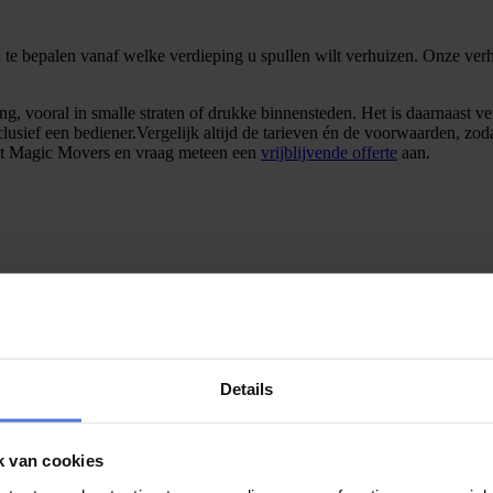
d te bepalen vanaf welke verdieping u spullen wilt verhuizen. Onze verh
 vooral in smalle straten of drukke binnensteden. Het is daarnaast ver
inclusief een bediener.Vergelijk altijd de tarieven én de voorwaarden, zo
t Magic Movers en vraag meteen een
vrijblijvende offerte
aan.
Details
k van cookies