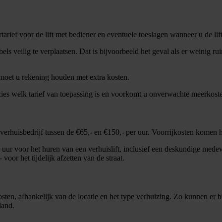
rtarief voor de lift met bediener en eventuele toeslagen wanneer u de lif
veilig te verplaatsen. Dat is bijvoorbeeld het geval als er weinig ruimt
 moet u rekening houden met extra kosten.
cies welk tarief van toepassing is en voorkomt u onverwachte meerkost
n verhuisbedrijf tussen de €65,- en €150,- per uur. Voorrijkosten komen h
r uur voor het huren van een verhuislift, inclusief een deskundige medew
voor het tijdelijk afzetten van de straat.
osten, afhankelijk van de locatie en het type verhuizing. Zo kunnen er
lland.