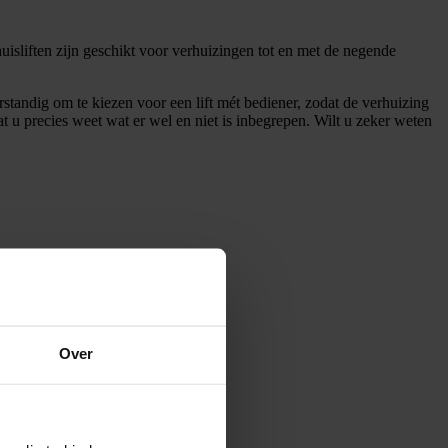
uisliften zijn geschikt voor verhuizingen tot en met de negende
standig om te kiezen voor een lift mét bediener, zodat de verhuizing
dat u precies weet wat er wel en niet is inbegrepen. Wilt u zeker weten
Over