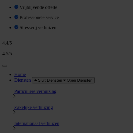
Vrijblijvende offerte
Professionele service
Stressvrij verhuizen
4.4/5
4.5/5
Home
Diensten
Sluit Diensten
Open Diensten
Particuliere verhuizing
Zakelijke verhuizing
Internationaal verhuizen