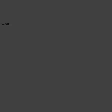
 waar...
..