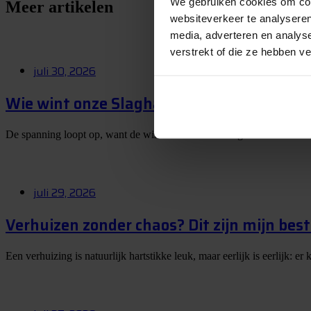
We gebruiken cookies om cont
Meer artikelen
websiteverkeer te analyseren
media, adverteren en analys
verstrekt of die ze hebben v
juli 30, 2026
Wie wint onze Slagharen-winactie? Op 1 
De spanning loopt op, want de winnaar van onze Slagharen-winactie
juli 29, 2026
Verhuizen zonder chaos? Dit zijn mijn best
Een verhuizing is natuurlijk hartstikke leuk, maar eerlijk is eerlijk: 