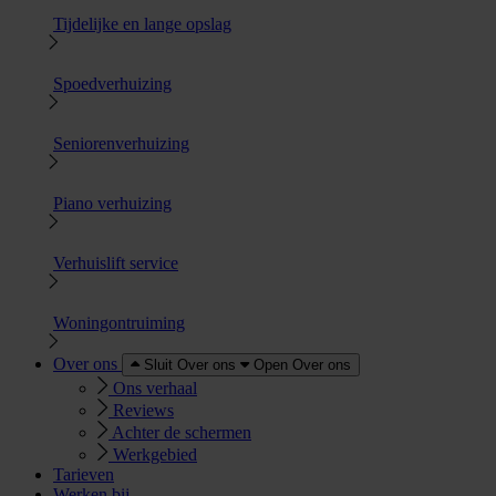
Tijdelijke en lange opslag
Spoedverhuizing
Seniorenverhuizing
Piano verhuizing
Verhuislift service
Woningontruiming
Over ons
Sluit Over ons
Open Over ons
Ons verhaal
Reviews
Achter de schermen
Werkgebied
Tarieven
Werken bij