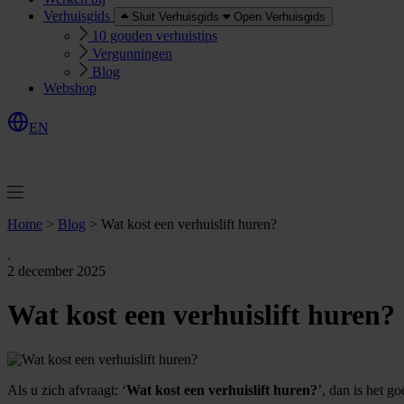
Verhuisgids
Sluit Verhuisgids
Open Verhuisgids
10 gouden verhuistips
Vergunningen
Blog
Webshop
EN
O
e
r
e
a
a
n
v
r
a
g
e
n
f
f
t
Home
>
Blog
>
Wat kost een verhuislift huren?
.
2 december 2025
Wat kost een verhuislift huren?
Als u zich afvraagt: ‘
Wat kost een verhuislift huren?
’, dan is het g