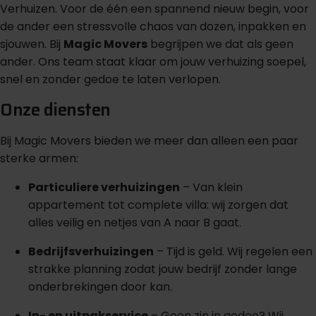
Verhuizen. Voor de één een spannend nieuw begin, voor
de ander een stressvolle chaos van dozen, inpakken en
sjouwen. Bij
Magic Movers
begrijpen we dat als geen
ander. Ons team staat klaar om jouw verhuizing soepel,
snel en zonder gedoe te laten verlopen.
Onze diensten
Bij Magic Movers bieden we meer dan alleen een paar
sterke armen:
Particuliere verhuizingen
– Van klein
appartement tot complete villa: wij zorgen dat
alles veilig en netjes van A naar B gaat.
Bedrijfsverhuizingen
– Tijd is geld. Wij regelen een
strakke planning zodat jouw bedrijf zonder lange
onderbrekingen door kan.
In- en uitpakservice
– Geen zin in gedoe? Wij