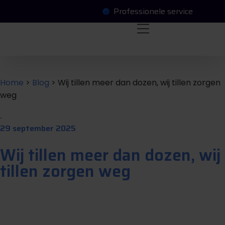
Professionele service
O
a
a
a
g
e
e
n
v
e
n
f
f
t
r
r
Home
>
Blog
>
Wij tillen meer dan dozen, wij tillen zorgen
weg
.
29 september 2025
Wij tillen meer dan dozen, wij
tillen zorgen weg