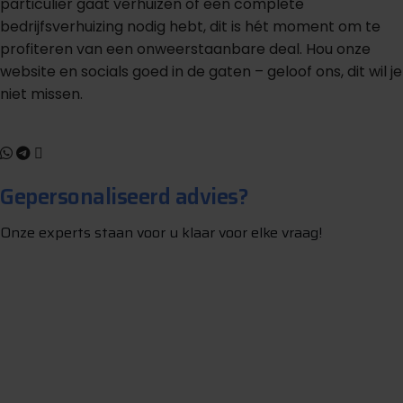
particulier gaat verhuizen of een complete
bedrijfsverhuizing nodig hebt, dit is hét moment om te
profiteren van een onweerstaanbare deal. Hou onze
website en socials goed in de gaten – geloof ons, dit wil je
niet missen.
Gepersonaliseerd advies?
Onze experts staan voor u klaar voor elke vraag!
S
t
e
l
e
e
n
v
r
a
a
g