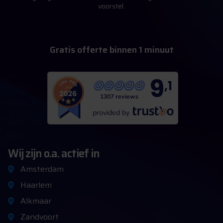
voorstel.
m
G
r
a
t
i
s
o
f
f
e
r
t
e
b
i
n
n
e
n
1
i
n
u
u
t
9
,1
1307 reviews
provided by
Wij zijn o.a. actief in
Amsterdam
Haarlem
Alkmaar
Zandvoort