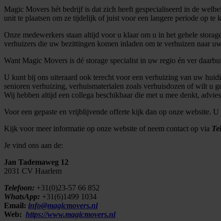
Magic Movers hét bedrijf is dat zich heeft gespecialiseerd in de wel
unit te plaatsen om ze tijdelijk of juist voor een langere periode op te
Onze medewerkers staan altijd voor u klaar om u in het gehele storage
verhuizers die uw bezittingen komen inladen om te verhuizen naar uw 
Want Magic Movers is dé storage specialist in uw regio én ver daarbu
U kunt bij ons uiteraard ook terecht voor een verhuizing van uw hui
senioren verhuizing, verhuismaterialen zoals verhuisdozen of wilt u
Wij hebben altijd een collega beschikbaar die met u mee denkt, advie
Voor een gepaste en vrijblijvende offerte kijk dan op onze website. U
Kijk voor meer informatie op onze website of neem contact op via
Te
Je vind ons aan de:
Jan Tademaweg 12
2031 CV Haarlem
Telefoon:
+31(0)23-57 66 852
WhatsApp:
+31(6)1499 1034
Email:
info@magicmovers.nl
Web:
https://www.magicmovers.nl