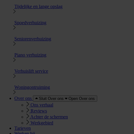
Tijdelijke en lange opslag
Spoedverhuizing
Seniorenverhuizing
Piano verhuizing
Verhuislift service
Woningontruiming
Over ons
Sluit Over ons
Open Over ons
Ons verhaal
Reviews
Achter de schermen
Werkgebied
Tarieven
Werken bij