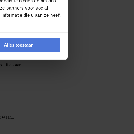
 media te bieden en om ons
ze partners voor social
vers kans maken op een...
nformatie die u aan ze heeft
Alles toestaan
 uit elkaar...
 waar...