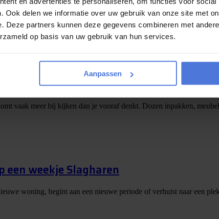
ent en advertenties te personaliseren, om functies voor social
. Ook delen we informatie over uw gebruik van onze site met on
 wordt bijna bekendgemaakt! De afgelopen periode kon u via Magic Mo
e. Deze partners kunnen deze gegevens combineren met andere i
erzameld op basis van uw gebruik van hun services.
Aanpassen
e tips
er komt vaak meer bij kijken dan je vooraf denkt. Dozen inpakken, meubels
op een weekje Slagharen
nieuwe woning, begint aan een nieuwe periode of verhuist naar een plek