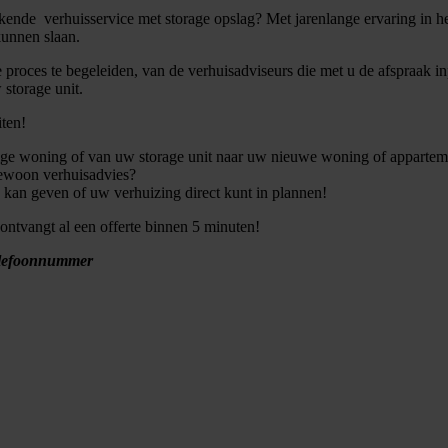
bekende verhuisservice met storage opslag? Met jarenlange ervaring in 
 kunnen slaan.
 proces te begeleiden, van de verhuisadviseurs die met u de afspraak in
storage unit.
iten!
dige woning of van uw storage unit naar uw nieuwe woning of apparteme
 gewoon verhuisadvies?
s kan geven of uw verhuizing direct kunt in plannen!
 ontvangt al een offerte binnen 5 minuten!
lefoonnummer