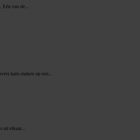
. Eén van de...
vers kans maken op een...
 uit elkaar...