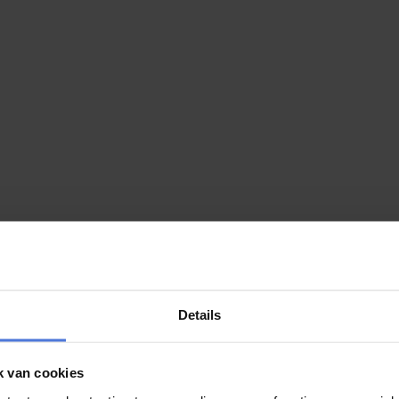
Details
k van cookies
augustus maken we de winnaar bekend!