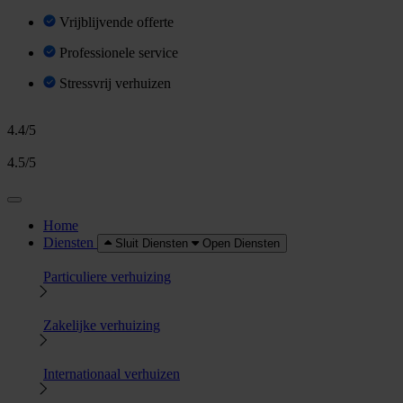
Vrijblijvende offerte
Professionele service
Stressvrij verhuizen
4.4/5
4.5/5
Home
Diensten
Sluit Diensten
Open Diensten
Particuliere verhuizing
Zakelijke verhuizing
Internationaal verhuizen