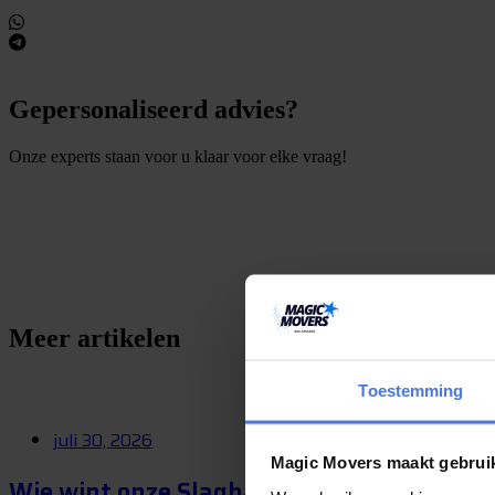
Gepersonaliseerd advies?
Onze experts staan voor u klaar voor elke vraag!
S
e
e
e
n
v
r
a
a
g
t
l
Meer artikelen
Toestemming
juli 30, 2026
Magic Movers maakt gebrui
Wie wint onze Slagharen-winactie? Op 1 