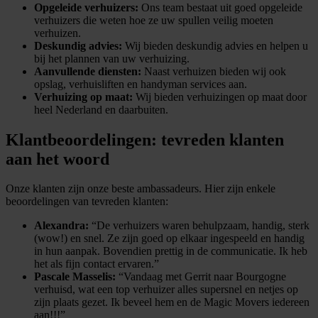
Opgeleide verhuizers:
Ons team bestaat uit goed opgeleide
verhuizers die weten hoe ze uw spullen veilig moeten
verhuizen.
Deskundig advies:
Wij bieden deskundig advies en helpen u
bij het plannen van uw verhuizing.
Aanvullende diensten:
Naast verhuizen bieden wij ook
opslag, verhuisliften en handyman services aan.
Verhuizing op maat:
Wij bieden verhuizingen op maat door
heel Nederland en daarbuiten.
Klantbeoordelingen: tevreden klanten
aan het woord
Onze klanten zijn onze beste ambassadeurs. Hier zijn enkele
beoordelingen van tevreden klanten:
Alexandra:
“De verhuizers waren behulpzaam, handig, sterk
(wow!) en snel. Ze zijn goed op elkaar ingespeeld en handig
in hun aanpak. Bovendien prettig in de communicatie. Ik heb
het als fijn contact ervaren.”
Pascale Masselis:
“Vandaag met Gerrit naar Bourgogne
verhuisd, wat een top verhuizer alles supersnel en netjes op
zijn plaats gezet. Ik beveel hem en de Magic Movers iedereen
aan!!!”