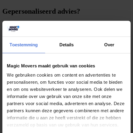
Gepersonaliseerd advies?
Onze experts staan voor u klaar voor elke vraag!
Toestemming
Details
Over
S
t
e
l
e
e
n
v
r
a
a
g
Magic Movers maakt gebruik van cookies
Meer artikelen
We gebruiken cookies om content en advertenties te
personaliseren, om functies voor social media te bieden
en om ons websiteverkeer te analyseren. Ook delen we
informatie over uw gebruik van onze site met onze
juli 30, 2026
partners voor social media, adverteren en analyse. Deze
partners kunnen deze gegevens combineren met andere
Wie wint onze Slagharen-winactie? Op 1
informatie die u aan ze heeft verstrekt of die ze hebben
augustus maken we de winnaar bekend!
verzameld op basis van uw gebruik van hun services.