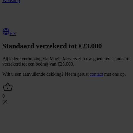
Webshop
O
f
f
e
r
t
e
a
a
n
v
r
a
g
e
n
EN
Standaard verzekerd tot €23.000
Bij iedere verhuizing via Magic Movers zijn uw goederen standaard
verzekerd tot een bedrag van €23.000.
Wilt u een aanvullende dekking? Neem gerust
contact
met ons op.
0