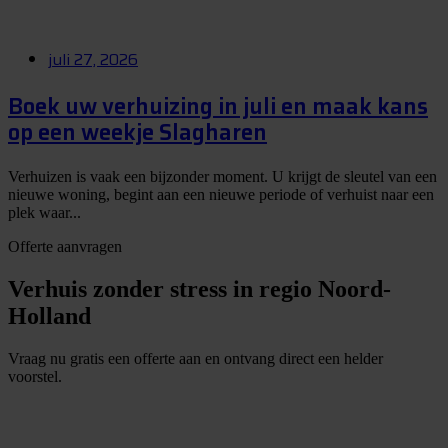
juli 27, 2026
Boek uw verhuizing in juli en maak kans
op een weekje Slagharen
Verhuizen is vaak een bijzonder moment. U krijgt de sleutel van een
nieuwe woning, begint aan een nieuwe periode of verhuist naar een
plek waar...
Offerte aanvragen
Verhuis zonder stress in regio Noord-
Holland
Vraag nu gratis een offerte aan en ontvang direct een helder
voorstel.
G
r
a
t
i
s
o
f
f
e
r
t
e
b
i
n
n
e
n
1
m
i
n
u
u
t