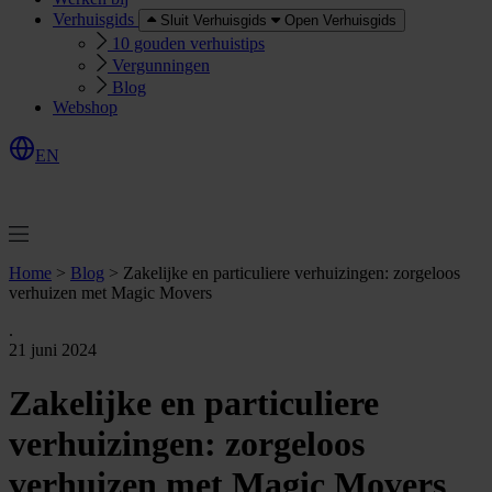
Verhuisgids
Sluit Verhuisgids
Open Verhuisgids
10 gouden verhuistips
Vergunningen
Blog
Webshop
EN
O
e
r
e
a
a
n
v
r
a
g
e
n
f
f
t
Home
>
Blog
>
Zakelijke en particuliere verhuizingen: zorgeloos
verhuizen met Magic Movers
.
21 juni 2024
Zakelijke en particuliere
verhuizingen: zorgeloos
verhuizen met Magic Movers