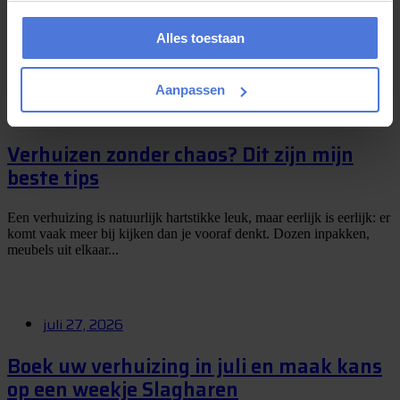
De spanning loopt op, want de winnaar van onze Slagharen-
winactie wordt bijna bekendgemaakt! De afgelopen periode kon u
Alles toestaan
via Magic Movers kans maken op een...
Aanpassen
juli 29, 2026
Verhuizen zonder chaos? Dit zijn mijn
beste tips
Een verhuizing is natuurlijk hartstikke leuk, maar eerlijk is eerlijk: er
komt vaak meer bij kijken dan je vooraf denkt. Dozen inpakken,
meubels uit elkaar...
juli 27, 2026
Boek uw verhuizing in juli en maak kans
op een weekje Slagharen