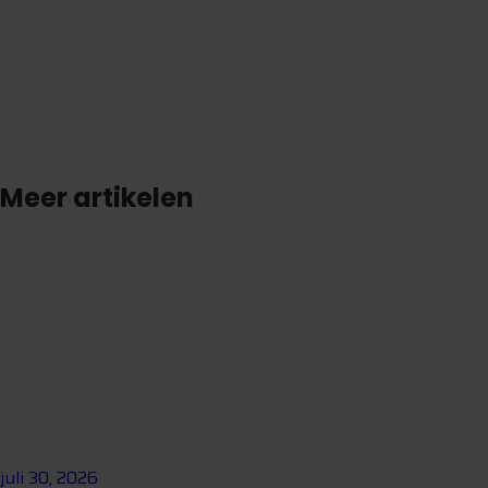
S
t
e
l
e
e
n
v
r
a
a
g
Meer artikelen
juli 30, 2026