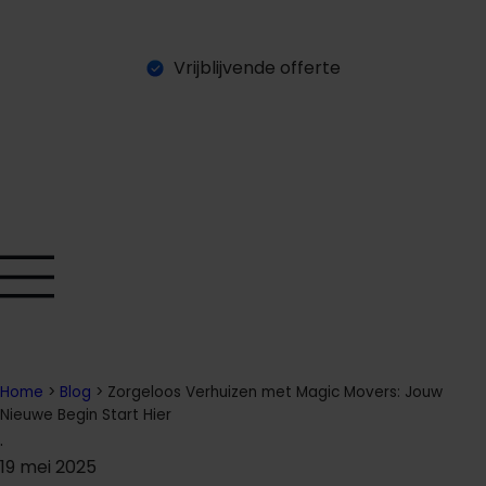
Vrijblijvende offerte
O
a
a
n
a
g
n
e
e
v
e
t
f
f
r
r
Home
>
Blog
>
Zorgeloos Verhuizen met Magic Movers: Jouw
Nieuwe Begin Start Hier
.
19 mei 2025