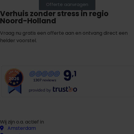
Offerte aanvragen
Verhuis zonder stress in regio
Noord-Holland
Vraag nu gratis een offerte aan en ontvang direct een
helder voorstel.
G
m
r
a
t
i
s
o
f
f
e
r
t
e
b
i
n
n
e
n
1
i
n
u
u
t
9
,1
1307 reviews
provided by
Wij zijn o.a. actief in
Amsterdam