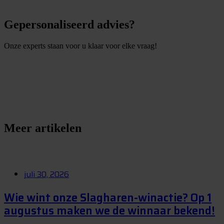
Gepersonaliseerd advies?
Onze experts staan voor u klaar voor elke vraag!
S
t
e
l
e
e
n
v
r
a
a
g
Meer artikelen
juli 30, 2026
Wie wint onze Slagharen-winactie? Op 1
augustus maken we de winnaar bekend!