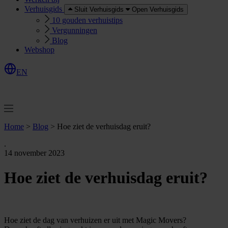
Verhuisgids
Sluit Verhuisgids
Open Verhuisgids
10 gouden verhuistips
Vergunningen
Blog
Webshop
EN
O
e
r
e
a
a
n
v
r
a
g
e
n
f
f
t
Home
>
Blog
>
Hoe ziet de verhuisdag eruit?
.
14 november 2023
Hoe ziet de verhuisdag eruit?
Hoe ziet de dag van verhuizen er uit met Magic Movers?