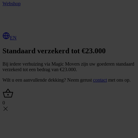
Webshop
O
f
f
e
r
t
e
a
a
n
v
r
a
g
e
n
EN
Standaard verzekerd tot €23.000
Bij iedere verhuizing via Magic Movers zijn uw goederen standaard
verzekerd tot een bedrag van €23.000.
Wilt u een aanvullende dekking? Neem gerust
contact
met ons op.
0