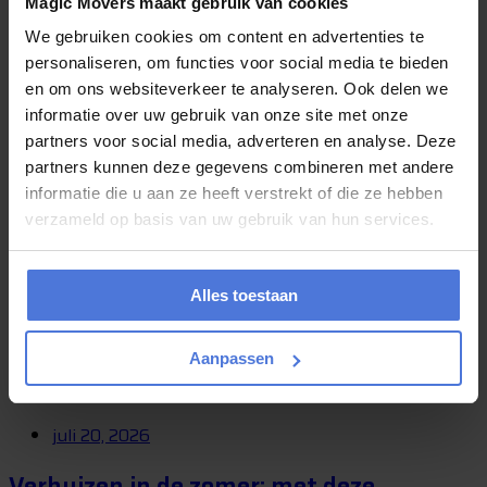
Magic Movers maakt gebruik van cookies
We gebruiken cookies om content en advertenties te
Verhuizen is vaak een bijzonder moment. U krijgt de sleutel van een
personaliseren, om functies voor social media te bieden
nieuwe woning, begint aan een nieuwe periode of verhuist naar een
plek waar...
en om ons websiteverkeer te analyseren. Ook delen we
informatie over uw gebruik van onze site met onze
partners voor social media, adverteren en analyse. Deze
partners kunnen deze gegevens combineren met andere
juli 24, 2026
informatie die u aan ze heeft verstrekt of die ze hebben
Gaat u deze zomer verhuizen? Kies dan
verzameld op basis van uw gebruik van hun services.
voor Magic Movers!
Alles toestaan
Heeft u deze zomer een verhuizing op de planning staan maar weet
u niet waar u moet beginnen? Wij van Magic Movers kunnen u
hierbij...
Aanpassen
juli 20, 2026
Verhuizen in de zomer: met deze