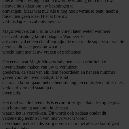
Dus u heeft alles ingepakt in uw oude woning, en u heeft uw
nieuwe huis klaar om uw bezittingen te
ontvangen. Maar wat nu? Als u nog nooit verhuisd bent, heeft u
misschien geen idee. Hier is hoe uw
verhuisdag zich zal ontvouwen.
Magic Movers zal u ruim van te voren laten weten wanneer
de >verhuisploeg komt opdagen. Wanneer ze
arriveren, zal er een chauffeur zijn die meestal de supervisor van de
crew is, dit is de persoon waar u
terecht kunt met al uw vragen of problemen.
Het eerste wat Magic Movers zal doen is een schriftelijke
inventarisatie maken van uw te verhuizen
goederen, de staat van elk item beoordelen en het een nummer
geven voor de inventarislijst. U kunt
daarna akkoord gaan met de beoordeling, en controleren of er niets
verkeerd vermeld staat op de
inventaris.
Het doel van de inventaris is ervoor te zorgen dat alles op de plaats
van bestemming aankomt in de staat
waarin het is vertrokken. Dit wordt ook gedaan omdat dit
verzekering technisch van ons verwacht wordt
in verband met schade. Zorg ervoor dat u met alles akkoord gaat
voordat u tekent.