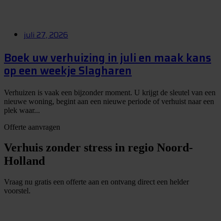
juli 27, 2026
Boek uw verhuizing in juli en maak kans
op een weekje Slagharen
Verhuizen is vaak een bijzonder moment. U krijgt de sleutel van een
nieuwe woning, begint aan een nieuwe periode of verhuist naar een
plek waar...
Offerte aanvragen
Verhuis zonder stress in regio Noord-
Holland
Vraag nu gratis een offerte aan en ontvang direct een helder
voorstel.
G
r
a
t
i
s
o
f
f
e
r
t
e
b
i
n
n
e
n
1
m
i
n
u
u
t